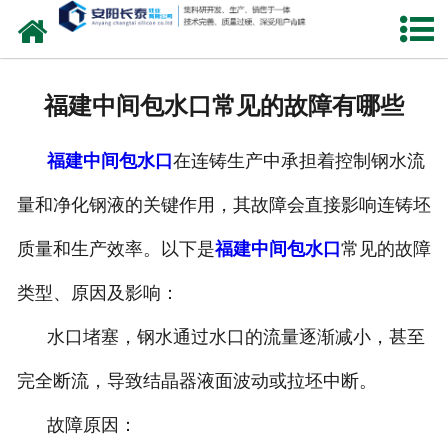
网站首页
公司概况
福建中间包水口常见的故障有哪些
氧化锆水口
福建中间包水口
在连铸生产中承担着控制钢水流
中间包水口
量和净化钢液的关键作用，其故障会直接影响连铸坯
定径水口
质量和生产效率。以下是
福建中间包水口
常见的故障
产品中心
类型、原因及影响：
新闻中心
水口堵塞，钢水通过水口的流量逐渐减小，甚至
完全断流，导致结晶器液面波动或拉坯中断。
联系我们
故障原因：