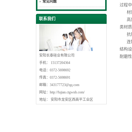
常见问题
过程中
材质
联系我们
高质
类材质
抗热
连铸过
结构设
安阳长泰硅业有限公司
耐磨性
手机： 15137204364
电话：0372-5698692
传真：0372-5698691
邮箱：
343177723@qq.com
网址：
http://fujian.ctgwnh.com/
地址： 安阳市龙安区西高平工业区