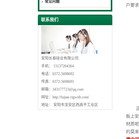
常见问题
户要求
联系我们
安阳长泰硅业有限公司
手机： 15137204364
电话：0372-5698692
传真：0372-5698691
邮箱：
343177723@qq.com
网址：
http://fujian.ctgwnh.com/
地址： 安阳市龙安区西高平工业区
正如
板上安
材质呢
的莫来