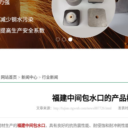
Previous slide
Next slide
：
网站首页
>
新闻中心
>
行业新闻
福建中间包水口的产品
文章来源：
http://fujian.ctgwnh.com/news887726.html
发表时间
生产的
福建中间包水口
，具有良好的抗热震性能、耐侵蚀和耐冲刷性